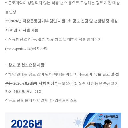
*
근로계약이 성립되지 않는 학생 선수 등으로 구성하는 경우 지원 대상
불인정
**
2026
년 직장운동경기부 창단 지원
1
차 공모 신청 및 선정팀 중 재심
사 희망 시 지원 가능
○
신규창단 조건 등
:
붙임 자료 참고 및 대한체육회 홈페이지
(www.sports.or.kr)
공지사항
□
참고 및 협조요청 사항
○
해당 안내는 공모 참여 단체 확대를 위한 예비공고이며
,
본 공고 및 접
수는
2026.6.8.(
월
)
에 시행 예정
*
공모요강 및 접수 서류 등은 본공고 기
간에 안내 및 게시 예정
○
공모 관련 문의사항 일체
:
㈜
임팩트퍼스트