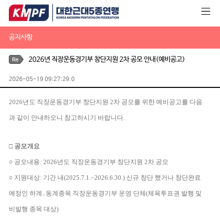
공지사항
2026년 직장운동경기부 창단지원 2차 공모 안내(예비공고)
2026-05-19 09:27:29.0
2026
년도 직장운동경기부 창단지원
2
차 공모를 위한 예비공고를 다음
과 같이 안내하오니 참고하시기 바랍니다.
□
공모개요
○
공모내용
: 2026
년도 직장운동경기부 창단지원
2
차 공모
○
지원대상
:
기간 내
(2025.7.1.~2026.6.30.)
신규 창단 했거나 창단완료
예정인 하계
․
동계
종목 직장운동경기부 운영 단체
(
체육투표권 발행 및
비발행 종목 대상
)