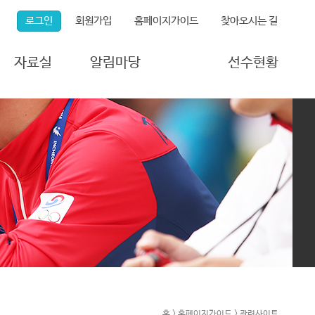
로그인
회원가입
홈페이지가이드
찾아오시는 길
자료실
알림마당
선수현황
연구자료실
연맹소식
등록선수현황
포토갤러리
공지사항
국가대표현황
동영상갤러리
게시판
보도자료
자주 묻는 질문
각종 서식
홈 > 홈페이지가이드 > 관련사이트