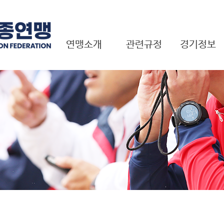
연맹소개
관련규정
경기정보
근대 5종이란?
경기규정
국내대회
회장 인사말
연맹규정
국제대회
연혁
국제대회 결과
기구표
펜타TV
국제연맹현황
임원현황
비전 및 목표