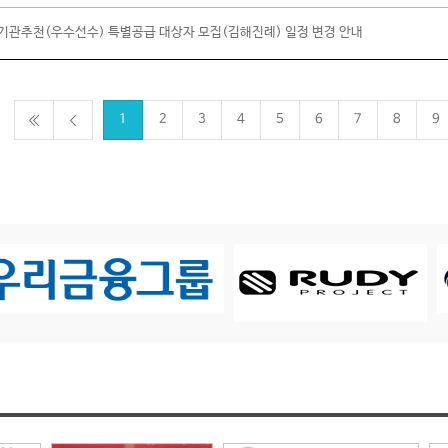
기관추천(우수선수) 특별공급 대상자 모집(김해진례) 일정 변경 안내
1
2
3
4
5
6
7
8
9