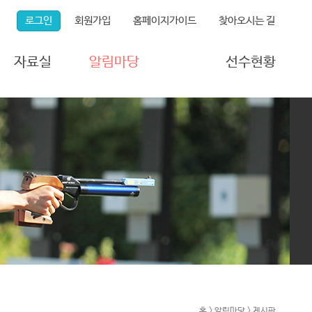
로그인
회원가입
홈페이지가이드
찾아오시는 길
자료실
알림마당
선수현황
연구자료실
연맹소식
등록선수현황
포토갤러리
공지사항
국가대표현황
동영상갤러리
게시판
보도자료
자주 묻는 질문
각종 서식
홈 > 알림마당 > 게시판