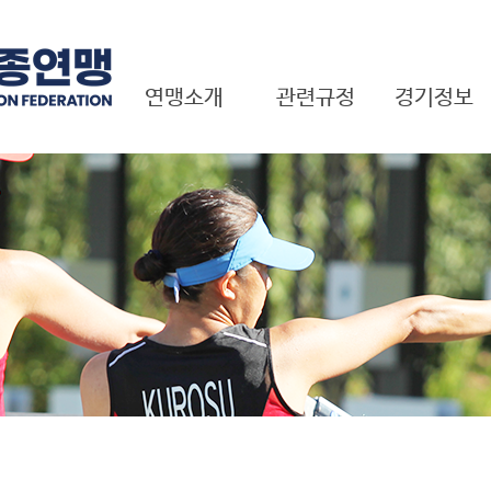
연맹소개
관련규정
경기정보
근대 5종이란?
경기규정
국내대회
회장 인사말
연맹규정
국제대회
연혁
국제대회 결과
기구표
펜타TV
국제연맹현황
임원현황
비전 및 목표