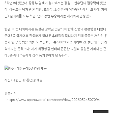
3학년)이 빛났다. 중등부 릴레이 경기에서는 강원도 선수단의 집중력이 빛났
다. 강원도는 남자부(박지환, 조윤우, 최성운)와 여자부(기에서, 조서아, 지아
민) 릴레이를 모두 석권, 남녀 동반 우승이라는 쾌거까지 달성했다.
한편, 이번 대회에서는 뜻깊은 장학금 전달식이 함께 진행돼 훈훈함을 더했다.
근대5종 국가대표 전웅태가 꿈나무 후배들을 격려하기 위해 중등부 개인전 우
승자 및 우승 팀을 위한 ‘기부장학금’ 총 500만원을 쾌척한 것. 현장에 직접 참
석하지는 못했으나, 세계 최정상급 선배의 든든한 지원과 응원은 자라나는 근
대5종 꿈나무들에게 값진 동기부여가 될 듯하다.
사진=대한근대5종연맹 제공
원본기사
https://www.sportsworldi.com/newsView/20260524507094
: