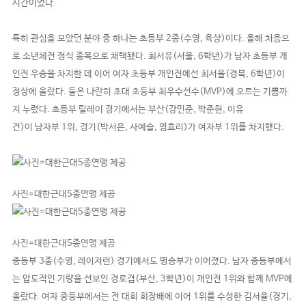
시간이었다.
특히 관심을 모았던 분야 중 하나는 초등부 2종(수영, 육상)이다. 올해 처음으
로 소년체전 정식 종목으로 채택됐다. 최서유(서울, 6학년)가 남자 초등부 개
인전 우승을 차지한 데 이어 여자 초등부 개인전에선 최서율(경북, 6학년)이
정상에 올랐다. 둘은 나란히 초대 초등부 최우수선수(MVP)에 오르는 기쁨까
지 누렸다. 초등부 릴레이 경기에서는 부산(강민준, 박준현, 이유
건)이 남자부 1위, 경기(박서은, 사예슬, 염효리)가 여자부 1위를 차지했다.
사진=대한근대5종연맹 제공
사진=대한근대5종연맹 제공
중등부 3종(수영, 레이저런) 경기에서도 명승부가 이어졌다. 남자 중등부에서
는 압도적인 기량을 선보인 경로겸(부산, 3학년)이 개인전 1위와 함께 MVP에
올랐다. 여자 중등부에서는 전 대회 회장배에 이어 1위를 수성한 김서율(경기,