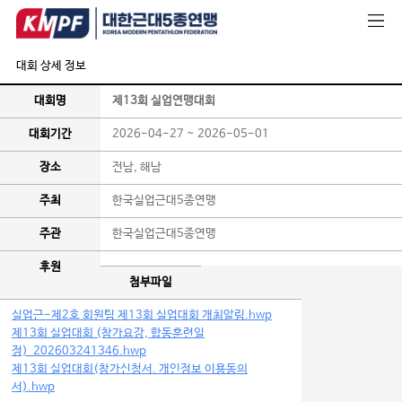
대회 상세 정보
대회명
제13회 실업연맹대회
대회기간
2026-04-27 ~ 2026-05-01
장소
전남, 해남
주최
한국실업근대5종연맹
주관
한국실업근대5종연맹
후원
첨부파일
실업근-제2호 회원팀 제13회 실업대회 개최알림.hwp
제13회 실업대회 (참가요강, 합동훈련일
정)_202603241346.hwp
제13회 실업대회(참가신청서. 개인정보 이용동의
서).hwp