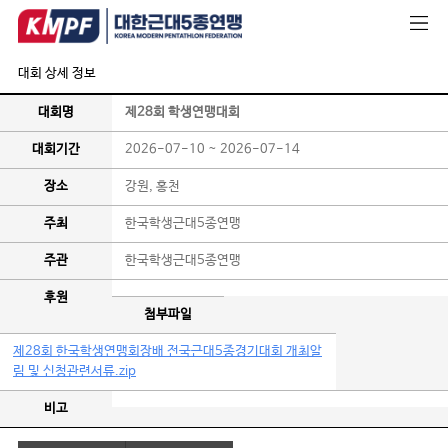
대회 상세 정보
대회명
제28회 학생연맹대회
대회기간
2026-07-10 ~ 2026-07-14
장소
강원, 홍천
주최
한국학생근대5종연맹
주관
한국학생근대5종연맹
후원
첨부파일
제28회 한국학생연맹회장배 전국근대5종경기대회 개최알
림 및 신청관련서류.zip
비고