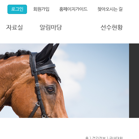
로그인
회원가입
홈페이지가이드
찾아오시는 길
자료실
알림마당
선수현황
연구자료실
연맹소식
등록선수현황
포토갤러리
공지사항
국가대표현황
동영상갤러리
게시판
보도자료
자주 묻는 질문
각종 서식
홈 > 경기정보 > 국내대회