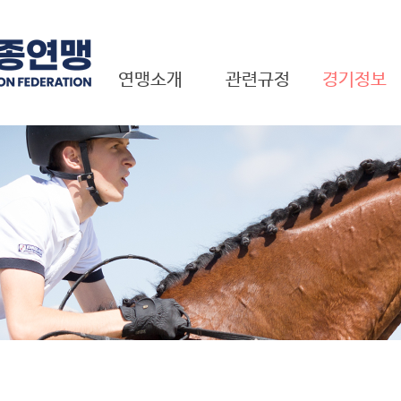
연맹소개
관련규정
경기정보
근대 5종이란?
경기규정
국내대회
회장 인사말
연맹규정
국제대회
연혁
국제대회 결과
기구표
펜타TV
국제연맹현황
임원현황
비전 및 목표