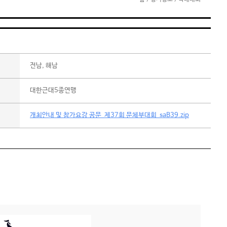
전남, 해남
대한근대5종연맹
개최안내 및 참가요강 공문_제37회 문체부대회_saB39.zip